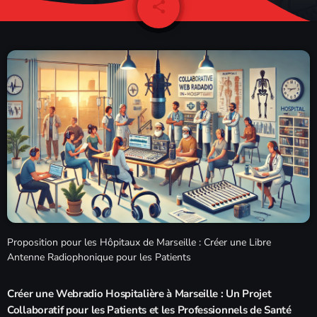
Formules Publicitaires
Agenda
share
email
Actualités
keyboard_arrow_down
keyboard_arrow_down
Journal
Contacts
keyboard_arrow_down
Calendrier
Studio
Pôle Média
Videos
Annonceur
Contact
Agenda
Proposition pour les Hôpitaux de Marseille : Créer une Libre
Annonces/Dédicaces
Antenne Radiophonique pour les Patients
Ecoutez vos annonces et dédicaces en direct
12:00 am - 5:00 am
Créer une Webradio Hospitalière à Marseille : Un Projet
Annonces/Dédicaces
Collaboratif pour les Patients et les Professionnels de Santé