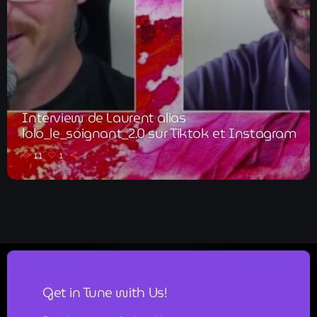
Interview de Laurent alias
lolo_le_soignant_2.0 sur Tiktok et Instagram
11
1
Get in Tune with Us!