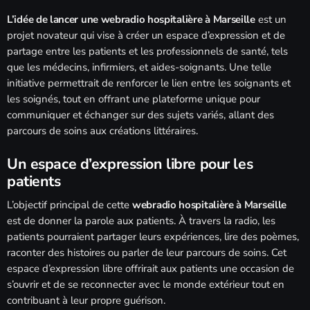
Ecoutez vos annonces et dédicaces en direct
12:00 am - 11:50 pm
L’idée de lancer une webradio hospitalière à Marseille
est un
projet novateur qui vise à créer un espace d’expression et de
partage entre les patients et les professionnels de santé, tels
Annonces/Dédicaces
que les médecins, infirmiers, et aides-soignants. Une telle
Ecoutez vos annonces et dédicaces en direct
12:00 am - 11:50 pm
initiative permettrait de renforcer le lien entre les soignants et
les soignés, tout en offrant une plateforme unique pour
communiquer et échanger sur des sujets variés, allant des
parcours de soins aux créations littéraires.
Un espace d’expression libre pour les
patients
L’objectif principal de cette
webradio hospitalière à Marseille
est de donner la parole aux patients. À travers la radio, les
patients pourraient partager leurs expériences, lire des poèmes,
raconter des histoires ou parler de leur parcours de soins. Cet
espace d’expression libre offrirait aux patients une occasion de
s’ouvrir et de se reconnecter avec le monde extérieur tout en
contribuant à leur propre guérison.