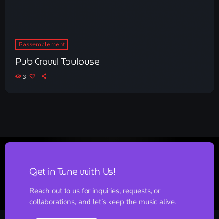
Rassemblement
Pub Crawl Toulouse
3
Get in Tune with Us!
Reach out to us for inquiries, requests, or
collaborations, and let’s keep the music alive.