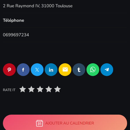
2 Rue Raymond IV, 31000 Toulouse
Téléphone
0699697234
email
RATE IT
AJOUTER AU CALENDRIER