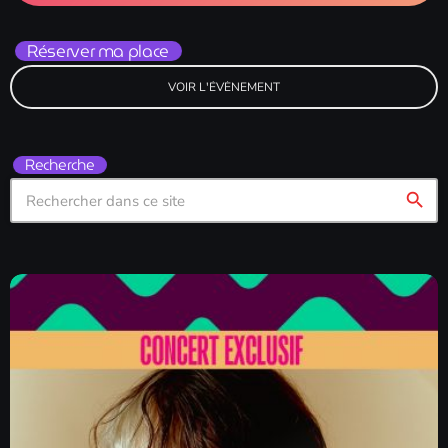
Réserver ma place
VOIR L'ÉVÈNEMENT
Recherche
search