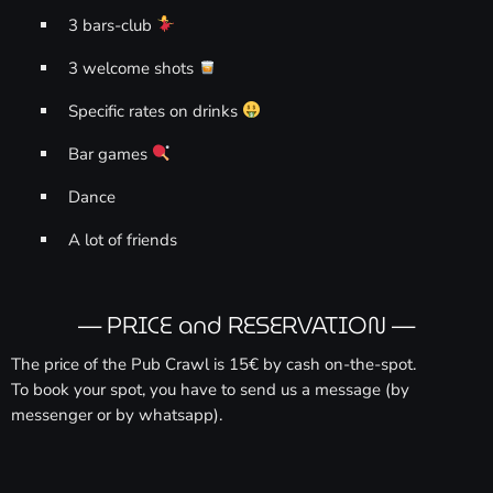
Ecoutez vos annonces et dédicaces en direct
3 bars-club
12:00 am - 11:50 pm
3 welcome shots
Ecouter les rencontres
10:00 am - 5:00 pm
Specific rates on drinks
Bar games
Dance
A lot of friends
— PRICE and RESERVATION —
The price of the Pub Crawl is 15€ by cash on-the-spot.
To book your spot, you have to send us a message (by
messenger or by whatsapp).