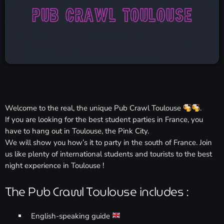
Formules Publicitaires
Agenda
Actualités
keyboard_arrow_down
keyboard_arrow_down
Journal
Contacts
keyboard_arrow_down
Calendrier
Studio
Pôle Média
Videos
Annonceur
Welcome to the real, the unique Pub Crawl Toulouse
.
Contact
If you are looking for the best student parties in France, you
have to hang out in Toulouse, the Pink City.
We will show you how’s it to party in the south of France. Join
Agenda
us like plenty of international students and tourists to the best
night experience in Toulouse !
Annonces/Dédicaces
Ecoutez vos annonces et dédicaces en direct
The Pub Crawl Toulouse includes :
12:00 am - 11:50 pm
English-speaking guide
Annonces/Dédicaces